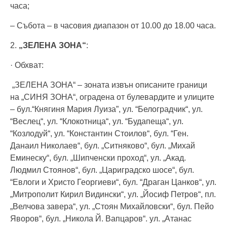
часа;
– Събота – в часовия диапазон от 10.00 до 18.00 часа.
2.
„ЗЕЛЕНА ЗОНА“
:
· Обхват:
„ЗЕЛЕНА ЗОНА“ – зоната извън описаните граници
на „СИНЯ ЗОНА“, оградена от булевардите и улиците
– бул.“Княгиня Мария Луиза”, ул. “Белоградчик“, ул.
“Веслец“, ул. “Клокотница“, ул. “Будапеща“, ул.
“Козлодуй“, ул. “Константин Стоилов“, бул. “Ген.
Данаил Николаев“, бул. „Ситняково“, бул. „Михай
Еминеску“, бул. „Шипченски проход“, ул. „Акад.
Людмил Стоянов“, бул. „Цариградско шосе“, бул.
“Евлоги и Христо Георгиеви“, бул. “Драган Цанков“, ул.
„Митрополит Кирил Видински“, ул. „Йосиф Петров“, пл.
„Велчова завера“, ул. „Стоян Михайловски“, бул. Пейо
Яворов“, бул. „Никола Й. Вапцаров“. ул. „Атанас