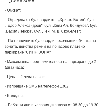
1.
„СИНЯ ЗОНА“
:
· Обхват:
– Оградена от булевардите – „Христо Ботев“, бул.
„Тодор Александров“, бул. „Княз Ал. Дондуков“, бул.
„Васил Левски“, бул. „Ген. М. Д. Скобелев“;
– По граничните булеварди посочващи обхвата на
зоната, действа режим на почасово платено
паркиране “СИНЯ ЗОНА“.
· Максимална продължителност на паркиране до 2
(два) часа;
· Цена – 2 лева на час
· Изпращане SMS на телефон 1302
· Валидна:
– Работни дни в часовия диапазон от 08.30 до 19.30