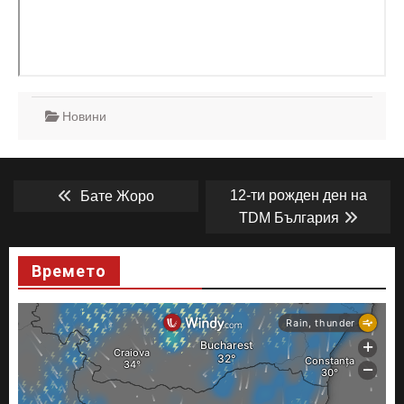
Новини
Навигация
Previous
Next
12-ти рожден ден на
Бате Жоро
post:
post:
TDM България
Времето