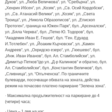
Дуков“, ул. „Люба Величкова“. ул. “Сребърна“, ул.
„Хенрих Ибсен“, ул. „Козяк“, ул. „Св. Осий Кордобски“,
ул. „Св. Атанасий Велики“, ул. „Козяк“, ул. „Света
Троица“, ул. „Никола Образописов“, ул. „Епископ
Протоген“, граница на Южен Парк“, бул. „Арсеналски“,
ул. „Бяла Черква“, бул. „Петко Ю. Тодоров“, бул.
“Академик Иван Е. Гешов“, бул. “Ген. Едуард
И.Тотлебен“. ул. „Йоаким Кърчовски”, ул. „Камен
Андреев“, ул. „Охридско езеро“, ул. „Гюешево“, бул.
„Инж. Иван Иванов“, бул. Ал. Стамболийски“, ул.
„Димитър Петков“/до ул. „Д-р Калинков“ и обратно, бул.
Ал. Стамболийски“, бул. „Константин Величков“, бул.
„Сливница“, ул. “Опълченска“. По граничните
булеварди, посочващи обхвата на зоната, действа
режим на почасово платено паркиране “Зелена зона“.
· Максимална продължителност на паркиране до 4
(четири) часа;
· Цена – 1 лев на час