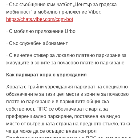
· Със съобщение към чатбот „Център за градска
мобилност“ в мобилно приложение Viber:
https://chats.viber.com/cgm-bot
· С мобилно приложение Urbo
· Със служебен абонамент
· С винетен стикер за локално платено паркиране за
живущите в зоните за почасово платено паркиране
Как паркират хора с увреждания
Хората с трайни увреждания паркират на специално
обозначените за тази цел места в зоните за почасово
платено паркиране и в паркингите общинска
собственост. ППС се обозначават с карта за
преференциално паркиране, поставена на видно
място от вътрешната страна на предното стъкло, така
че да може да се осъществява контрол.