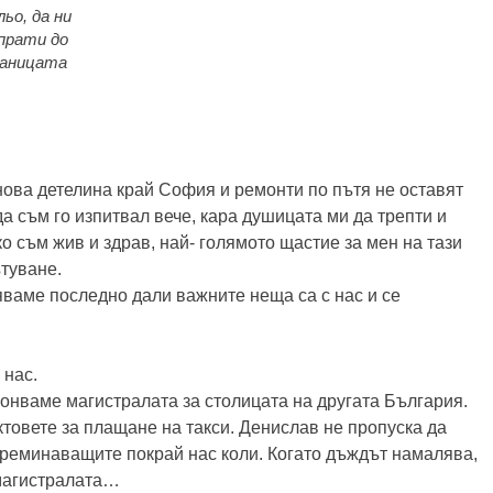
льо, да ни
прати до
раницата
нова детелина край София и ремонти по пътя не оставят
да съм го изпитвал вече, кара душицата ми да трепти и
ко съм жив и здрав, най- голямото щастие за мен на тази
туване.
ваме последно дали важните неща са с нас и се
 нас.
онваме магистралата за столицата на другата България.
ктовете за плащане на такси. Денислав не пропуска да
преминаващите покрай нас коли. Когато дъждът намалява,
 магистралата…