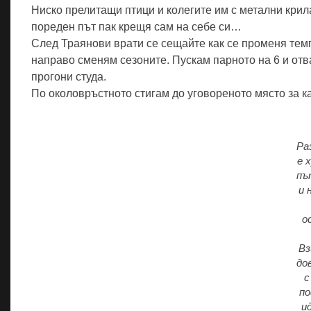
Ниско прелитащи птици и колегите им с метални крила
пореден път пак крещя сам на себе си…
След Траянови врати се сещайте как се променя темп
направо сменям сезоните. Пускам парното на 6 и от
прогони студа.
По околовръстното стигам до уговореното място за к
Ра
е 
пъ
и 
о
Вз
до
с
п
и