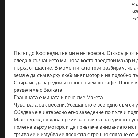
Ва
из
г
Пътят до Кюстендил не ми е интересен. Откъсъци от 
следа в съзнанието ми. Това което предстои макар и 
пърха от щастие. В моменти като този разбирам, че а
земя е да съм върху любимият мотор и на подобно пъ
Спираме да заредим и отново пием по кафе. Проверя
разделяме с Валката.
Границата е мината и вече сме Макета…
Чувствата са смесени. Усещането е все едно съм си у
Обядваме в интересно етно заведение по пътя и подг
Малко дъжд ни дава време за почивка на един от пун
полегне върху мотора и да привлече вниманието на 
тръгваме и изгубваме посоката с грeшно слизане от