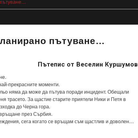
о пътуване…
епланирано пътуване…
Пътепис от Веселин Куршумов
не.
 най-прекрасните моменти.
альо няма да може да пътува поради инцидент. Обещали
еня трасето. За щастие старите приятели Ники и Петя в
зходка до Черна гора.
 връщане през Сърбия.
дубеждения, сега когато се връщам съм щастлив и доволен…