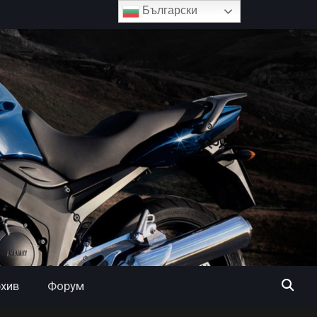
Български
хив
Форум