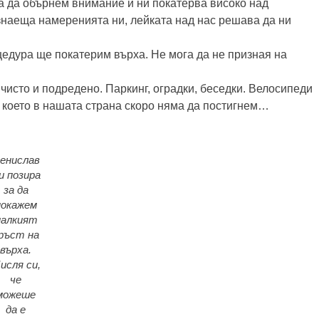
ва да обърнем внимание и ни покатерва високо над
 знаеща намеренията ни, лейката над нас решава да ни
цедура ще покатерим върха. Не мога да не призная на
 чисто и подредено. Паркинг, оградки, беседки. Велосипеди
 което в нашата страна скоро няма да постигнем…
енислав
и позира
за да
покажем
малкият
ръст на
върха.
исля си,
че
можеше
да е