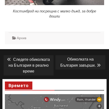
Костинброд ни посрещна с малко дъжд, за добре
дошли
Архив
Навигация
Previous
Next
Обиколката на
Следете обиколката
post:
post:
на България в реално
България завърши.
време
Времето