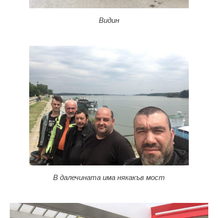
Видин
В далечината има някакъв мост