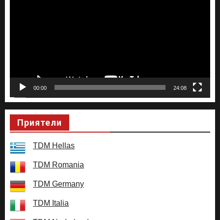
00:00
24:08
Приятели
TDM Hellas
TDM Romania
TDM Germany
TDM Italia