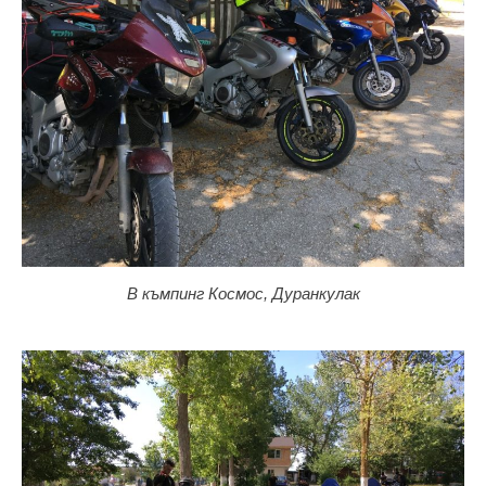
В къмпинг Космос, Дуранкулак